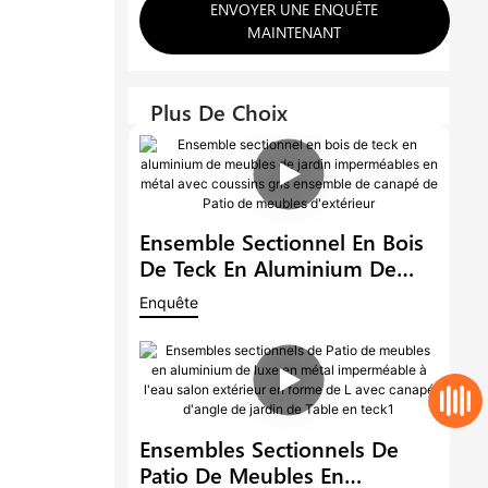
ENVOYER UNE ENQUÊTE
MAINTENANT
Plus De Choix
Ensemble Sectionnel En Bois
De Teck En Aluminium De
Meubles De Jardin
Enquête
Imperméables En Métal Avec
Coussins Gris Ensemble De
Canapé De Patio De Meubles
D'extérieur
Ensembles Sectionnels De
Patio De Meubles En