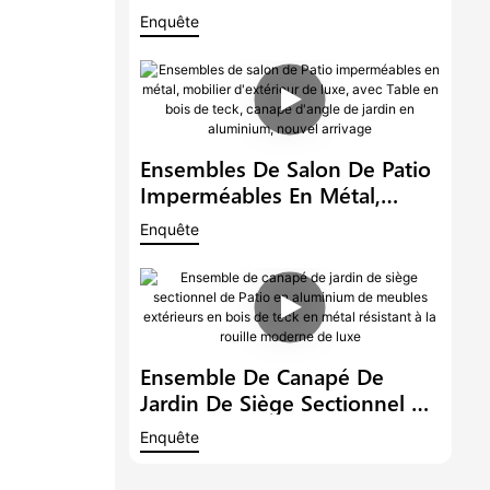
Aluminium De Luxe En Métal
Enquête
Imperméable À L'eau Salon
Extérieur En Forme De L Avec
Canapé D'angle De Jardin De
Table En Teck1
Ensembles De Salon De Patio
Imperméables En Métal,
Mobilier D'extérieur De Luxe,
Enquête
Avec Table En Bois De Teck,
Canapé D'angle De Jardin En
Aluminium, Nouvel Arrivage
Ensemble De Canapé De
Jardin De Siège Sectionnel De
Patio En Aluminium De
Enquête
Meubles Extérieurs En Bois
De Teck En Métal Résistant À