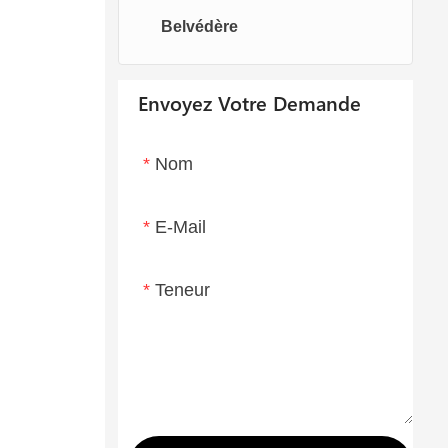
Belvédère
Chaises oeufs
Chaise longue
Envoyez Votre Demande
Nom
E-Mail
Teneur