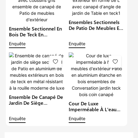
Ensembles Sectionnels
De Patio De Meubles En
Ensemble Sectionnel En
Aluminium De Luxe En
Bois De Teck En
Métal Imperméable À
Aluminium De Meubles
Enquête
Enquête
L'eau Salon Extérieur En
De Jardin Imperméables
Forme De L Avec
En Métal Avec Coussins
Canapé D'angle De
Gris Ensemble De
Jardin De Table En Teck1
Canapé De Patio De
Meubles D'extérieur
Ensemble De Canapé De
Jardin De Siège
Cour De Luxe
Sectionnel De Patio En
Imperméable À L'eau
Aluminium De Meubles
Meubles D'extérieur
Enquête
Enquête
Extérieurs En Bois De
Patio En Aluminium
Teck En Métal Résistant
Étanche En Bois
À La Rouille Moderne
Ensembles De
De Luxe