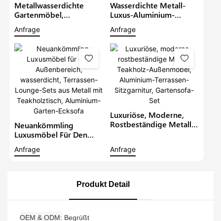
Metallwasserdichte
Wasserdichte Metall-
Gartenmöbel,
Luxus-Aluminium-
Aluminium-Teakholz-
Möbel, Terrassen-
Anfrage
Anfrage
Anteilset Mit Grauen
Anbau-Sets, Outdoor-
Kissen, Gartenmöbel,
Lounge In L-Form Mit
Terrassensofa-Set
Teakholz-Tisch, Garten-
Ecksofa1
Luxuriöse, Moderne,
Rostbeständige Metall-
Neuankömmling
Teakholz-Außenmöbel,
Luxusmöbel Für Den
Aluminium-Terrassen-
Außenbereich,
Anfrage
Anfrage
Sitzgarnitur, Gartensofa-
Wasserdicht, Terrassen-
Set
Lounge-Sets Aus Metall
Mit Teakholztisch,
Aluminium-Garten-
Produkt Detail
Ecksofa
OEM & ODM
Begrüßt