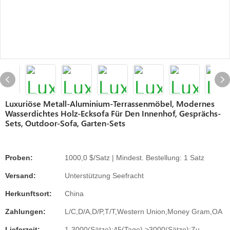
Luxuriöse Metall-Aluminium-Terrassenmöbel, Modernes
Wasserdichtes Holz-Ecksofa Für Den Innenhof, Gesprächs-
Sets, Outdoor-Sofa, Garten-Sets
Proben:
1000,0 $/Satz | Mindest. Bestellung: 1 Satz
Versand:
Unterstützung Seefracht
Herkunftsort:
China
Zahlungen:
L/C,D/A,D/P,T/T,Western Union,Money Gram,OA
Lieferzeit:
1-3000(Sätze):45(Tage),>3000(Sätze):Zu