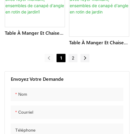
Carré Avec Foyer En
Foyer À Gaz
Aluminium Montant
Table À Manger Et Chaise
D'extérieur, Meubles De
Table À Manger Et Chaise
Patio, Ensemble De Salon
D'extérieur, Meubles De
En Osier Avec Foyer
Patio, Ensemble De Salon
Montant, Ensembles De
1
2
En Osier Avec Foyer
Canapé D'angle En Rotin De
Montant, Ensembles De
Jardin1
Canapé D'angle En Rotin De
Jardin
Envoyez Votre Demande
Nom
Courriel
Téléphone