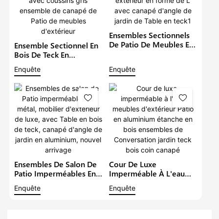
Ensembles Sectionnels
De Patio De Meubles En
Ensemble Sectionnel En
Aluminium De Luxe En
Bois De Teck En
Métal Imperméable À
Aluminium De Meubles
Enquête
Enquête
L'eau Salon Extérieur En
De Jardin Imperméables
Forme De L Avec
En Métal Avec Coussins
Canapé D'angle De
Gris Ensemble De
Jardin De Table En Teck1
Canapé De Patio De
Meubles D'extérieur
Ensembles De Salon De
Cour De Luxe
Patio Imperméables En
Imperméable À L'eau
Métal, Mobilier
Meubles D'extérieur
Enquête
Enquête
D'extérieur De Luxe,
Patio En Aluminium
Avec Table En Bois De
Étanche En Bois
Teck, Canapé D'angle De
Ensembles De