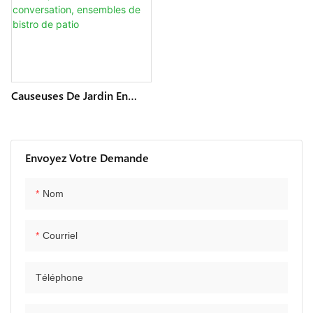
Causeuses De Jardin En
Rotin, Groupe De Sièges 4
Pièces, Meubles
D'extérieur En Osier,
Ensembles De
Envoyez Votre Demande
Conversation, Ensembles
De Bistro De Patio
Nom
Courriel
Téléphone