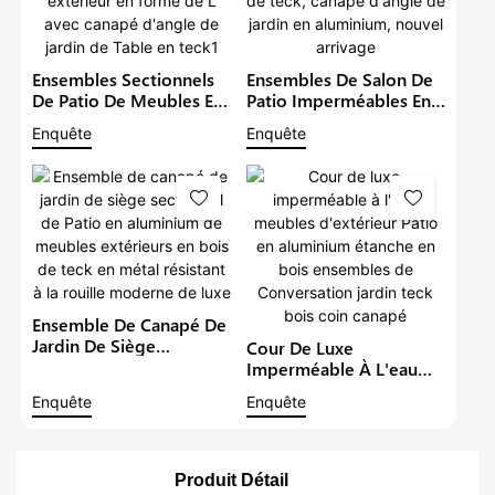
Ensembles Sectionnels
Ensembles De Salon De
De Patio De Meubles En
Patio Imperméables En
Aluminium De Luxe En
Métal, Mobilier
Enquête
Enquête
Métal Imperméable À
D'extérieur De Luxe,
L'eau Salon Extérieur En
Avec Table En Bois De
Forme De L Avec
Teck, Canapé D'angle De
Canapé D'angle De
Jardin En Aluminium,
Jardin De Table En Teck1
Nouvel Arrivage
Ensemble De Canapé De
Jardin De Siège
Cour De Luxe
Sectionnel De Patio En
Imperméable À L'eau
Aluminium De Meubles
Meubles D'extérieur
Enquête
Enquête
Extérieurs En Bois De
Patio En Aluminium
Teck En Métal Résistant
Étanche En Bois
À La Rouille Moderne
Ensembles De
De Luxe
Conversation Jardin Teck
Produit Détail
Bois Coin Canapé