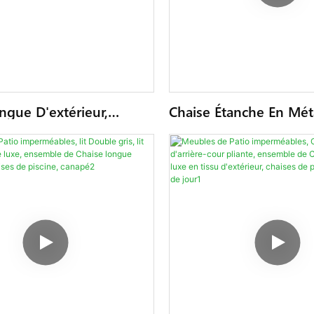
ngue D'extérieur,
Chaise Étanche En Mét
e Plage, De Jardin,
Meubles De Patio, En
églable, Positions Du
Chaise Longue D'extér
Lit De Bronzage Côté
Aluminium, Double Lit
it De Jour
Bronzage, Côté Piscine
Lit De Repos