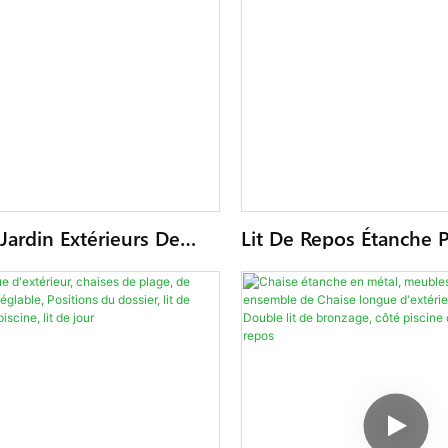
Jardin Extérieurs De
Lit De Repos Étanche 
Métal, Chaises Longues
Piscine, Corde D'extéri
e En Aluminium, Chaise
Longue En Aluminium,
extérieur, Lit De Jour
Métal Avec Parasol, M
D'hôtel