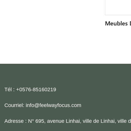
Meubles 
Lit Double
De Luxe,
Longue D'
Piscine, 
Tél : +0576-85160219
Courriel: info@feelwayfocus.com
Adresse : N° 695, avenue Linhai, ville de Linhai, ville 