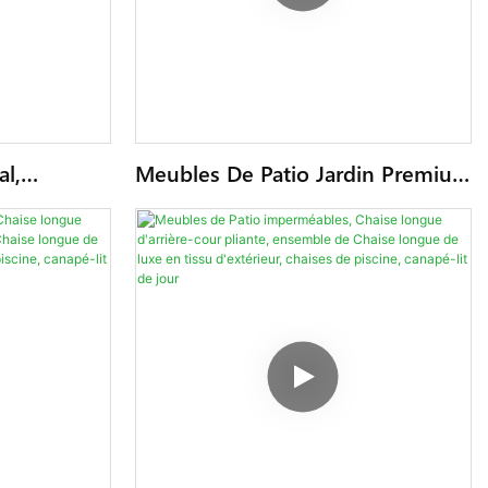
al,
Meubles De Patio Jardin Premium
semble De
Lounge Pliant Plage Natation
ieur En
Luxe Chaise Longue Ensemble
 De
Chaise Longue Extérieure Chaises
 D'hôtel,
De Piscine Sièges Lit De Jour