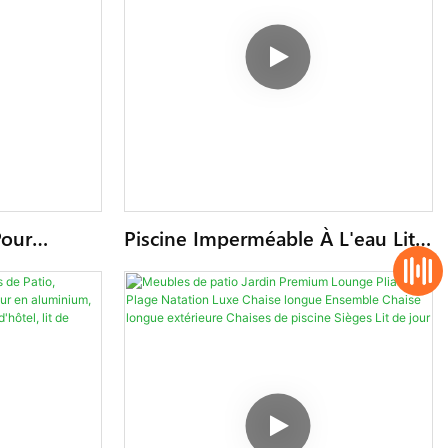
Pour
Piscine Imperméable À L'eau Lit
eur, Chaise
De Repos En Tissu Extérieur
 Patio En
Chaise En Aluminium Chaises
eubles
Longues Patio Métal Lit De
Bronzage Meubles D'hôtel
Double Chaise Longue Lit De
Jour