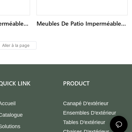
erméables,
Meubles De Patio Imperméables,
re-Cour
Chaise Longue D'arrière-Cour
Chaise
Pliante, Ensemble De Chaise
ssu
Longue De Luxe En Tissu
 Piscine,
D'extérieur, Chaises De Piscine,
Canapé-Lit De Jour
QUICK LINK
PRODUCT
Accueil
Canapé D'extérieur
Ensembles D'extérieur
Catalogue
Tables D'extérieur
Solutions
Chaises D'extérieur