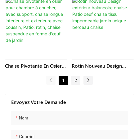
Coussin, Pliable, Extérieur,
Confortable, Avec Coussin,
Suspendu En Osier, Jardin
Chaise De Jardin Pliable En
Rotin Suspendue À Œufs
Avec Support
Chaise Pivotante En Osier
Rotin Nouveau Design
Pour Chambre À Coucher,
Extérieur Balançoire Chaise
Avec Support, Chaise
Patio Oeuf Chaise Tissu
1
2
Longue Intérieure Et
Imperméable Jardin Unique
Extérieure Avec Coussin,
Berceau Chaise
Patio, Rotin, Chaise
Suspendue En Forme
Envoyez Votre Demande
D'œuf De Jardin
Nom
Courriel