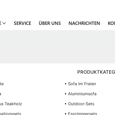
E
SERVICE
ÜBER UNS
NACHRICHTEN
KO
PRODUKTKATEG
te
• Sofa Im Freien
a
• Aluminiumsofa
us Teakholz
• Outdoor-Sets
sationssets
• Esszimmersets