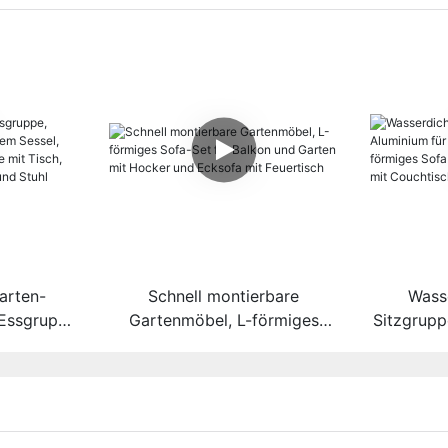
arten-
Schnell montierbare
Wass
-Essgruppe
Gartenmöbel, L-förmiges
Sitzgrupp
ssel,
Sofa-Set für Balkon und
den Außen
or-Stühle
Garten mit Hocker und
Sofa für 
erner
Ecksofa mit Feuertisch
mi
nd Stuhl