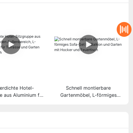
erdichte Hotel-
Schnell montierbare
e aus Aluminium für
Gartenmöbel, L-förmiges
bereich, L-förmiges
Sofa-Set für Balkon und
Terrasse und Garten
Garten mit Hocker und
t Couchtisch
Feuertisch