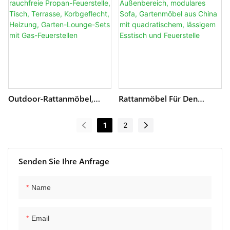
Korbgeflecht Mit
Korbgeflecht, Heizung,
Ansteigendem Feuertisch,
Garten-Lounge-Sets Mit
Garten-Rattan-Ecksofa-
Gas-Feuerstellen
Sets2
Outdoor-Rattanmöbel,
Rattanmöbel Für Den
Rauchfreie Propan-
Außenbereich, Modulares
Feuerstelle, Tisch, Terrasse,
Sofa, Gartenmöbel Aus
1
2
Korbgeflecht, Heizung,
China Mit Quadratischem,
Garten-Lounge-Sets Mit
Lässigem Esstisch Und
Gas-Feuerstellen
Feuerstelle
Senden Sie Ihre Anfrage
Name
Email