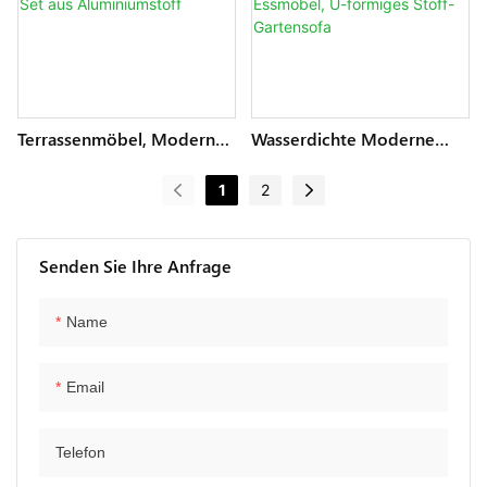
Terrassenmöbel, Moderne
Wasserdichte Moderne
Konversationssets, Metall-
Outdoor-Lounge-Garten-
Lounge-Sofa Für Den
Gesprächssets, Metall-
1
2
Außenbereich, Garten-Ess-
Terrassen-Aluminium-
Set Aus Aluminiumstoff
Essmöbel, U-Förmiges
Stoff-Gartensofa
Senden Sie Ihre Anfrage
Name
Email
Telefon