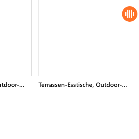
utdoor-
Terrassen-Esstische, Outdoor-
n Für 6–8
Tisch Mit Metallrahmen Für 6–8
r
Personen, Rechteckiger
en-Design1
Gartentisch Mit Morden-Design