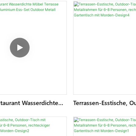
taurant Wasserdichte
Terrassen-Esstische, O
rasse Metall Garten
Tisch Mit Metallrahme
m Ess-Set Outdoor
Personen, Rechteckige
tisch
Gartentisch Mit Mord