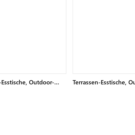
-Esstische, Outdoor-
Terrassen-Esstische, O
 Metallrahmen Für 6–8
Tisch Mit Metallrahme
 Rechteckiger
Personen, Rechteckige
sch Mit Morden-Design2
Gartentisch Mit Mord