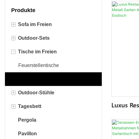
Produkte
+
Sofa im Freien
+
Outdoor-Sets
Rattansofa
-
Tische im Freien
Seilsofa
Bistro-Sets
Aluminiumsofa
Konversationssets
Feuerstellentische
Stoffsofa
Esszimmersets
Esstische
+
Outdoor-Stühle
Sofa aus Teakholz
Luxus Res
+
Tagesbett
Esszimmers tühle
Möbel Ter
Aluminiu
Pergola
Schaukelstühle
Sonnenliege
Metall Ess
Pavillon
Eierstühle
Chaiselongue