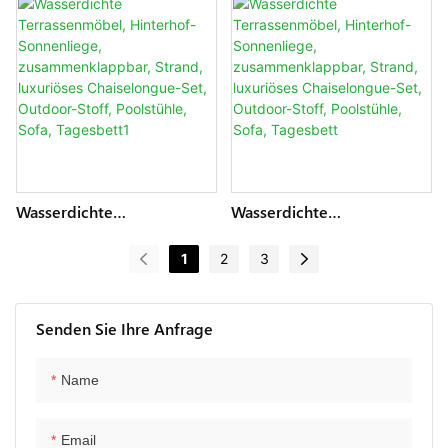
Zusammenklappbar,
Doppel-Tagesbett,
Strand, Schwimmen,
Zusammenklappbar, Luxus-
Luxuriöses Chaiselongue-
Chaiselounge-Set,
Set, Sonnenliege Im Freien,
Sonnenliege, Pool-Stühle,
Poolstühle,
Sofa Für Den Hinterhof,
Sitzgelegenheiten,
Grau2
Tagesbett
Wasserdichte
Wasserdichte
Terrassenmöbel, Hinterhof-
Terrassenmöbel, Hinterhof-
Sonnenliege,
Sonnenliege,
1
2
3
Zusammenklappbar,
Zusammenklappbar,
Strand, Luxuriöses
Strand, Luxuriöses
Chaiselongue-Set,
Chaiselongue-Set,
Outdoor-Stoff, Poolstühle,
Outdoor-Stoff, Poolstühle,
Senden Sie Ihre Anfrage
Sofa, Tagesbett1
Sofa, Tagesbett
Name
Email