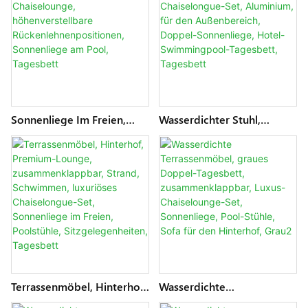
Metall-Sonnenliege Mit
Metall-Sonnenliege,
Sonnenschirm,
Hotelmöbel, Doppel-
Hotelmöbel, Tagesbett
Sonnenliege, Tagesbett
Sonnenliege Im Freien,
Wasserdichter Stuhl,
Strandstühle, Garten-
Metall, Terrassenmöbel,
Chaiselounge,
Chaiselongue-Set,
Höhenverstellbare
Aluminium, Für Den
Rückenlehnenpositionen,
Außenbereich, Doppel-
Sonnenliege Am Pool,
Sonnenliege, Hotel-
Tagesbett
Swimmingpool-Tagesbett,
Tagesbett
Terrassenmöbel, Hinterhof,
Wasserdichte
Premium-Lounge,
Terrassenmöbel, Graues