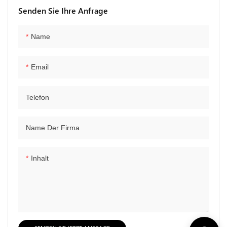
Mit Vorhang Und
Terrasse, Aluminium,
Senden Sie Ihre Anfrage
Moskitonetz Garten-
Einlagige Lamellendach-
Doppeldach-Hardtop-
Pergola
Pavillon
Name
Email
Telefon
Name Der Firma
Inhalt