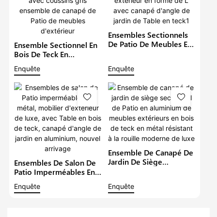
Ensembles Sectionnels
De Patio De Meubles En
Ensemble Sectionnel En
Aluminium De Luxe En
Bois De Teck En
Métal Imperméable À
Aluminium De Meubles
Enquête
Enquête
L'eau Salon Extérieur En
De Jardin Imperméables
Forme De L Avec
En Métal Avec Coussins
Canapé D'angle De
Gris Ensemble De
Jardin De Table En Teck1
Canapé De Patio De
Meubles D'extérieur
Ensemble De Canapé De
Jardin De Siège
Ensembles De Salon De
Sectionnel De Patio En
Patio Imperméables En
Aluminium De Meubles
Métal, Mobilier
Enquête
Enquête
Extérieurs En Bois De
D'extérieur De Luxe,
Teck En Métal Résistant
Avec Table En Bois De
À La Rouille Moderne
Teck, Canapé D'angle De
De Luxe