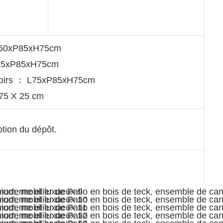
150xP85xH75cm
L75xP85xH75cm
doirs ： L75xP85xH75cm
 75 X 25 cm
ption du dépôt.