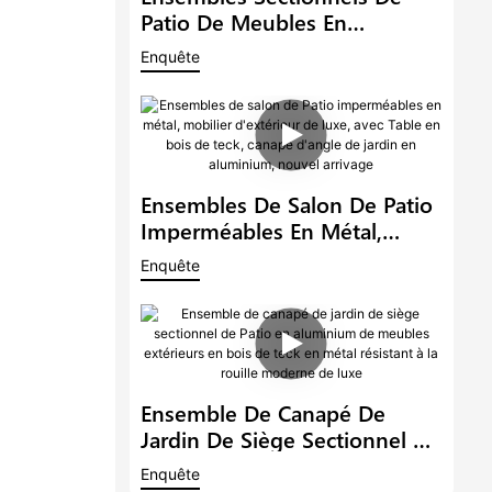
Patio De Meubles En
Aluminium De Luxe En Métal
Enquête
Imperméable À L'eau Salon
Extérieur En Forme De L Avec
Canapé D'angle De Jardin De
Table En Teck1
Ensembles De Salon De Patio
Imperméables En Métal,
Mobilier D'extérieur De Luxe,
Enquête
Avec Table En Bois De Teck,
Canapé D'angle De Jardin En
Aluminium, Nouvel Arrivage
Ensemble De Canapé De
Jardin De Siège Sectionnel De
Patio En Aluminium De
Enquête
Meubles Extérieurs En Bois