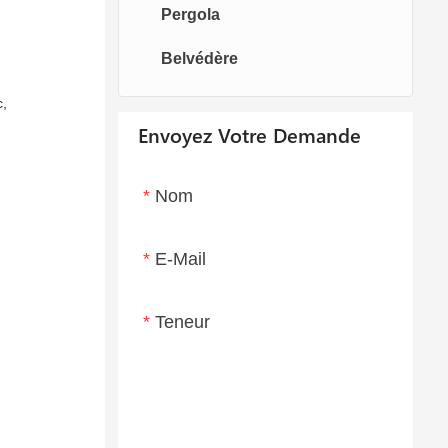
Pergola
Canapé en teck
Chaises pivotantes
Lit de bronzage
Belvédère
Chaises oeufs
Chaise longue
c,
Envoyez Votre Demande
Nom
E-Mail
Teneur