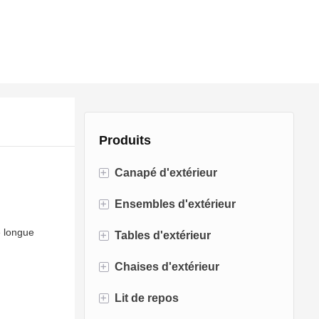
Produits
+
Canapé d'extérieur
+
Ensembles d'extérieur
Canapé en rotin
e longue
+
Tables d'extérieur
Canapé en corde
Ensembles de bistro
+
Chaises d'extérieur
Canapé en aluminium
Ensembles de conversation
Tables de foyer
+
Lit de repos
Canapé en tissu
Ensembles de salle à manger
Tables à manger
Chaises de salle à manger