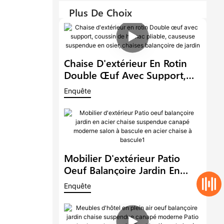
Plus De Choix
Chaise D'extérieur En Rotin
Double Œuf Avec Support,
Coussin De Hamac Pliable,
Enquête
Causeuse Suspendue En
Osier, Chaises Balançoire De
Jardin
Mobilier D'extérieur Patio
Oeuf Balançoire Jardin En
Acier Chaise Suspendue
Enquête
Canapé Moderne Salon À
Bascule En Acier Chaise À
Bascule1