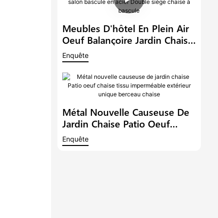
Meubles D'hôtel En Plein Air
Oeuf Balançoire Jardin Chaise
Suspendue Canapé Moderne
Enquête
Patio Salon Bascule En Acier
Double Siège Chaise À
Bascule
Métal Nouvelle Causeuse De
Jardin Chaise Patio Oeuf
Chaise Tissu Imperméable
Enquête
Extérieur Unique Berceau
Chaise