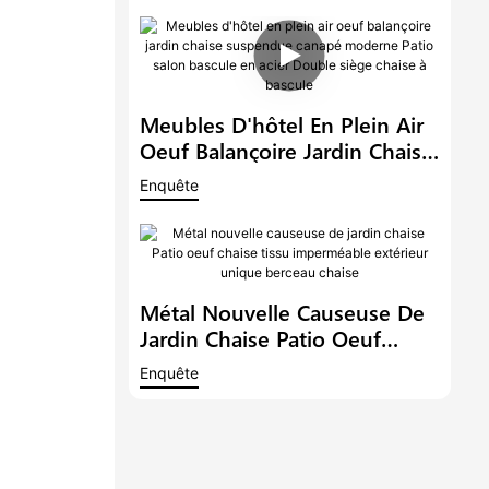
Bascule En Acier Chaise À
Bascule1
Meubles D'hôtel En Plein Air
Oeuf Balançoire Jardin Chaise
Suspendue Canapé Moderne
Enquête
Patio Salon Bascule En Acier
Double Siège Chaise À
Bascule
Métal Nouvelle Causeuse De
Jardin Chaise Patio Oeuf
Chaise Tissu Imperméable
Enquête
Extérieur Unique Berceau
Chaise