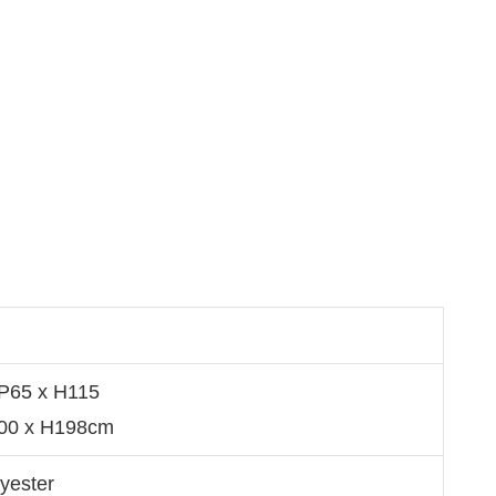
 P65 x H115
100 x H198cm
yester