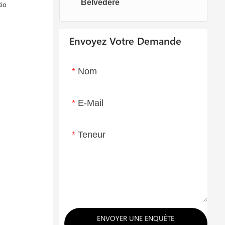
Belvédère
Chaises oeufs
Chaise longue
io
Envoyez Votre Demande
Nom
E-Mail
Teneur
ENVOYER UNE ENQUÊTE