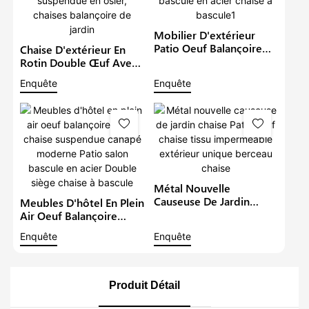
Mobilier D'extérieur
Patio Oeuf Balançoire
Chaise D'extérieur En
Jardin En Acier Chaise
Rotin Double Œuf Avec
Suspendue Canapé
Support, Coussin De
Enquête
Enquête
Moderne Salon À
Hamac Pliable, Causeuse
Bascule En Acier Chaise
Suspendue En Osier,
À Bascule1
Chaises Balançoire De
Jardin
Métal Nouvelle
Causeuse De Jardin
Meubles D'hôtel En Plein
Chaise Patio Oeuf Chaise
Air Oeuf Balançoire
Tissu Imperméable
Jardin Chaise Suspendue
Enquête
Enquête
Extérieur Unique
Canapé Moderne Patio
Berceau Chaise
Salon Bascule En Acier
Double Siège Chaise À
Bascule
Produit Détail