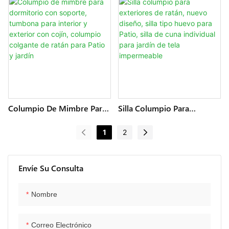
Hamaca, Cojín, Plegable,
Exteriores, Moderno Y
Para Exteriores, Columpio
Cómodo, Con Cojín,
De Mimbre Para Jardín
Plegable, Para Jardín,
Columpio Colgante De
Ratán Con Soporte
Columpio De Mimbre Para
Silla Columpio Para
Dormitorio Con Soporte,
Exteriores De Ratán, Nuevo
Tumbona Para Interior Y
Diseño, Silla Tipo Huevo
1
2
Exterior Con Cojín,
Para Patio, Silla De Cuna
Columpio Colgante De
Individual Para Jardín De
Ratán Para Patio Y Jardín
Tela Impermeable
Envíe Su Consulta
Nombre
Correo Electrónico