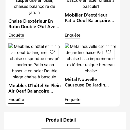
Mobilier D'extérieur
Patio Oeuf Balançoire
Chaise D'extérieur En
Jardin En Acier Chaise
Rotin Double Œuf Avec
Suspendue Canapé
Support, Coussin De
Enquête
Enquête
Moderne Salon À
Hamac Pliable, Causeuse
Bascule En Acier Chaise
Suspendue En Osier,
À Bascule1
Chaises Balançoire De
Jardin
Métal Nouvelle
Causeuse De Jardin
Meubles D'hôtel En Plein
Chaise Patio Oeuf Chaise
Air Oeuf Balançoire
Tissu Imperméable
Jardin Chaise Suspendue
Enquête
Enquête
Extérieur Unique
Canapé Moderne Patio
Berceau Chaise
Salon Bascule En Acier
Double Siège Chaise À
Bascule
Produit Détail