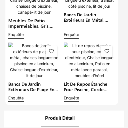
Bancs De Jardin
Extérieurs En Métal,
Meubles De Patio
Chaises Longues De
Imperméables, Gris,
Piscine En Aluminium,
Salon De Plage,
Enquête
Enquête
Chaise Longue
Ensemble De Chaise
D'extérieur, Transat Côté
Longue De Luxe, Chaise
Piscine, Lit De Jour
Longue D'extérieur,
Chaises De Piscine,
Canapé-Lit De Jour
Bancs De Jardin
Lit De Repos Étanche
Extérieurs De Plage En
Pour Piscine, Corde
Métal, Chaises Longues
D'extérieur, Chaise
Enquête
Enquête
De Piscine En
Longue En Aluminium,
Aluminium, Chaise
Patio En Métal Avec
Longue D'extérieur, Lit
Parasol, Meubles D'hôtel
De Jour
Produit Détail