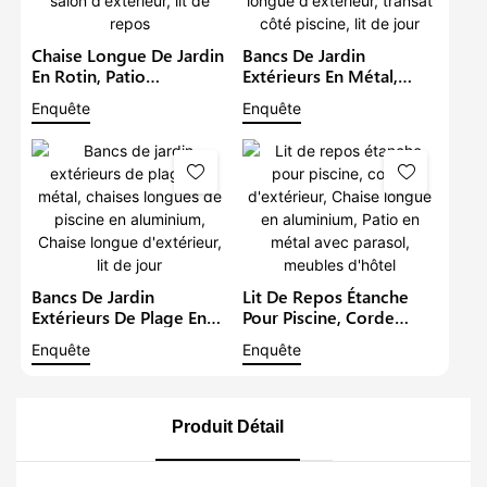
Chaise Longue De Jardin
Bancs De Jardin
En Rotin, Patio
Extérieurs En Métal,
Commercial,
Chaises Longues De
Enquête
Enquête
Imperméable, Transat
Piscine En Aluminium,
De Jardin, En Osier
Chaise Longue
Métallique, Salon
D'extérieur, Transat Côté
D'extérieur, Lit De Repos
Piscine, Lit De Jour
Bancs De Jardin
Lit De Repos Étanche
Extérieurs De Plage En
Pour Piscine, Corde
Métal, Chaises Longues
D'extérieur, Chaise
Enquête
Enquête
De Piscine En
Longue En Aluminium,
Aluminium, Chaise
Patio En Métal Avec
Longue D'extérieur, Lit
Parasol, Meubles D'hôtel
De Jour
Produit Détail