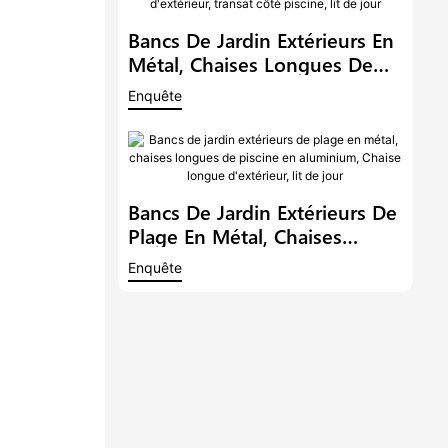
Jour
Bancs De Jardin Extérieurs En
Métal, Chaises Longues De
Piscine En Aluminium, Chaise
Enquête
Longue D'extérieur, Transat
Côté Piscine, Lit De Jour
Bancs De Jardin Extérieurs De
Plage En Métal, Chaises
Longues De Piscine En
Enquête
Aluminium, Chaise Longue
D'extérieur, Lit De Jour