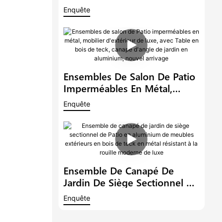
Aluminium De Luxe En Métal
Enquête
Imperméable À L'eau Salon
Extérieur En Forme De L Avec
Canapé D'angle De Jardin De
Table En Teck1
Ensembles De Salon De Patio
Imperméables En Métal,
Mobilier D'extérieur De Luxe,
Enquête
Avec Table En Bois De Teck,
Canapé D'angle De Jardin En
Aluminium, Nouvel Arrivage
Ensemble De Canapé De
Jardin De Siège Sectionnel De
Patio En Aluminium De
Enquête
Meubles Extérieurs En Bois
De Teck En Métal Résistant À