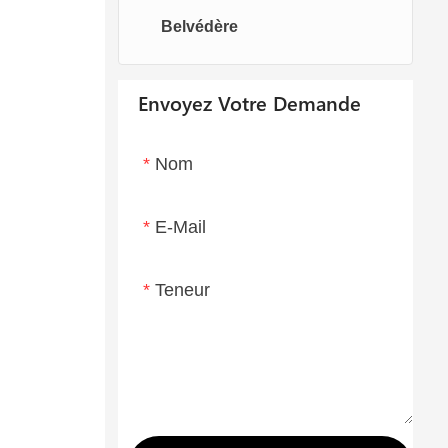
Belvédère
Chaises oeufs
Chaise longue
Envoyez Votre Demande
Nom
E-Mail
Teneur