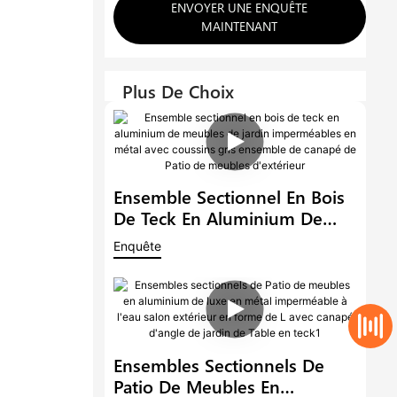
ENVOYER UNE ENQUÊTE
MAINTENANT
Plus De Choix
Ensemble Sectionnel En Bois
De Teck En Aluminium De
Meubles De Jardin
Enquête
Imperméables En Métal Avec
Coussins Gris Ensemble De
Canapé De Patio De Meubles
D'extérieur
Ensembles Sectionnels De
Patio De Meubles En