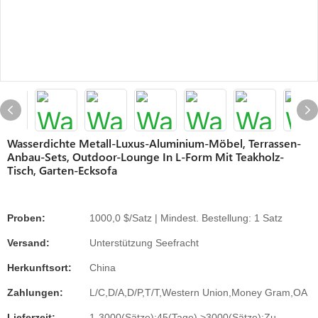
Wasserdichte Metall-Luxus-Aluminium-Möbel, Terrassen-
Anbau-Sets, Outdoor-Lounge In L-Form Mit Teakholz-
Tisch, Garten-Ecksofa
Proben:
1000,0 $/Satz | Mindest. Bestellung: 1 Satz
Versand:
Unterstützung Seefracht
Herkunftsort:
China
Zahlungen:
L/C,D/A,D/P,T/T,Western Union,Money Gram,OA
Lieferzeit:
1-3000(Sätze):45(Tage),>3000(Sätze):Zu