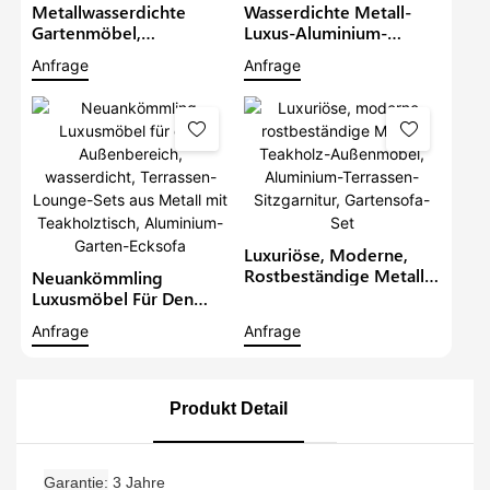
Metallwasserdichte
Wasserdichte Metall-
Gartenmöbel,
Luxus-Aluminium-
Aluminium-Teakholz-
Möbel, Terrassen-
Anfrage
Anfrage
Anteilset Mit Grauen
Anbau-Sets, Outdoor-
Kissen, Gartenmöbel,
Lounge In L-Form Mit
Terrassensofa-Set
Teakholz-Tisch, Garten-
Ecksofa1
Luxuriöse, Moderne,
Rostbeständige Metall-
Neuankömmling
Teakholz-Außenmöbel,
Luxusmöbel Für Den
Aluminium-Terrassen-
Außenbereich,
Anfrage
Anfrage
Sitzgarnitur, Gartensofa-
Wasserdicht, Terrassen-
Set
Lounge-Sets Aus Metall
Mit Teakholztisch,
Aluminium-Garten-
Produkt Detail
Ecksofa
Garantie
3 Jahre