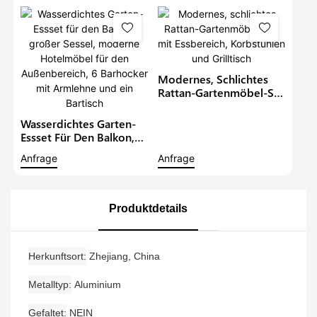
Outdoor-Stühle Mit
Tisch, Moderner
Restauranttisch Und
Stuhl
Modernes, Schlichtes
Rattan-Gartenmöbel-Set
Mit Essbereich,
Korbstühlen Und
Wasserdichtes Garten-
Grilltisch
Essset Für Den Balkon,
Großer Sessel, Moderne
Anfrage
Anfrage
Hotelmöbel Für Den
Außenbereich, 6
Barhocker Mit Armlehne
Und Ein Bartisch
Produktdetails
Herkunftsort
Zhejiang, China
Metalltyp
Aluminium
Gefaltet
NEIN