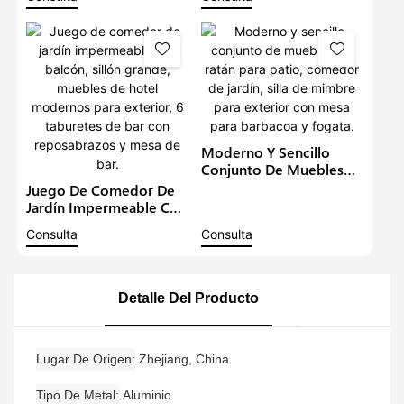
De Comedor Redondo
Muebles De Hotel, Sillas
De Mimbre De 6
De Exterior Con Mesa,
Asientos, Juegos De
Mesa Y Silla De
Bistró De Jardín
Restaurante Modernas.
Moderno Y Sencillo
Conjunto De Muebles
De Ratán Para Patio,
Juego De Comedor De
Comedor De Jardín, Silla
Jardín Impermeable Con
De Mimbre Para Exterior
Balcón, Sillón Grande,
Consulta
Consulta
Con Mesa Para Barbacoa
Muebles De Hotel
Y Fogata.
Modernos Para Exterior,
6 Taburetes De Bar Con
Reposabrazos Y Mesa
Detalle Del Producto
De Bar.
Lugar De Origen
Zhejiang, China
Tipo De Metal
Aluminio