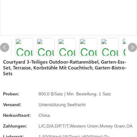
Courtyard 3-Teiliges Outdoor-Rattanmöbel, Garten-Ess-
Set, Terrasse, Korbstühle Mit Couchtisch, Garten-Bistro-
Sets
Proben:
800,0 $/Satz | Min. Bestellung: 1 Satz
Versand:
Unterstützung Seefracht
Herkunftsort:
China
Zahlungen:
L/C,D/A,D/P,T/T,Western Union,Money Gram,OA
Lieferzeit:
1-50(Sätze):15(Tage),>50(Sätze):Zu