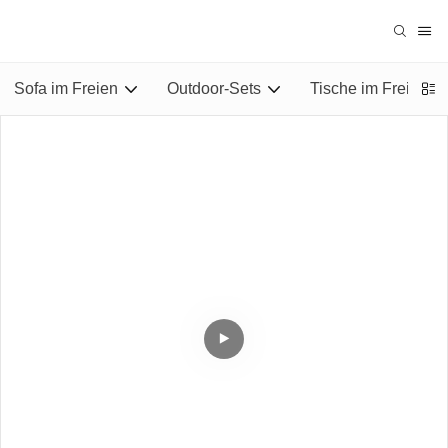
Sofa im Freien
Outdoor-Sets
Tische im Freien