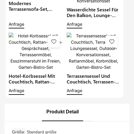
Modernes
Terrassensofa-Set,
Wasserdichte Sessel Für
Wasserdichtes Rattan-
Den Balkon, Lounge-
Lounge-Sofa-Set,
Sofa-Set Für Die
Anfrage
Anfrage
Korbmöbel, Outdoor-
Terrasse, Modernes
Gesprächs-Gartenmöbel
Rattan-Bistro-Set,
Gartenmöbel,
Korbmöbel, Garten-
Konversationsset
Hotel-Korbsessel Mit
Terrassensessel Und
Couchtisch, Rattan-
Couchtisch, Terrassen-
Balkon-Gesprächsset,
Loungesessel, Outdoor-
Anfrage
Anfrage
Terrassenmöbel,
Konversationsset,
Esszimmerstuhl Im
Rattanmöbel,
Freien, Garten-Bistro-
Korbmöbel, Garten-
Set
Bistro-Set
Produkt Detail
Größe
Standard größe