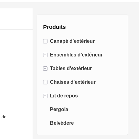
Produits
+
Canapé d'extérieur
+
Ensembles d'extérieur
Canapé en rotin
+
Tables d'extérieur
Canapé en corde
Ensembles de bistro
+
Chaises d'extérieur
Canapé en aluminium
Ensembles de conversation
Tables de foyer
+
Lit de repos
Canapé en tissu
Ensembles de salle à manger
Tables à manger
Chaises de salle à manger
Pergola
Canapé en teck
Chaises pivotantes
Lit de bronzage
e de
Belvédère
Chaises oeufs
Chaise longue