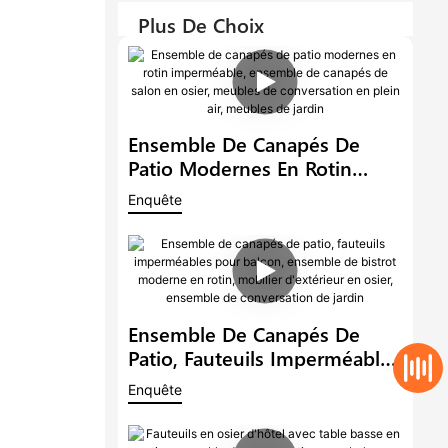
Plus De Choix
Ensemble De Canapés De
Patio Modernes En Rotin
Imperméable, Ensemble De
Enquête
Canapés De Salon En Osier,
Meubles De Conversation En
Plein Air, Meubles De Jardin
Ensemble De Canapés De
Patio, Fauteuils Imperméables
Pour Balcon, Ensemble De
Enquête
Bistrot Moderne En Rotin,
Mobilier D'extérieur En Osier,