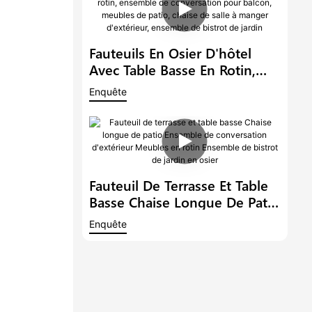
Ensemble De Conversation De
Jardin
Fauteuils En Osier D'hôtel
Avec Table Basse En Rotin,
Ensemble De Conversation
Enquête
Pour Balcon, Meubles De
Patio, Chaise De Salle À
Manger D'extérieur, Ensemble
De Bistrot De Jardin
Fauteuil De Terrasse Et Table
Basse Chaise Longue De Patio
Ensemble De Conversation
Enquête
D'extérieur Meubles En Rotin
Ensemble De Bistrot De Jardin
En Osier