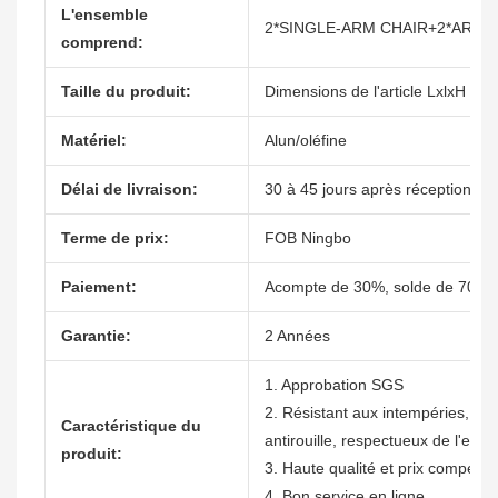
L'ensemble
2*SINGLE-ARM CHAIR+2*ARML
comprend:
Taille du produit:
Dimensions de l'article LxlxH 2
Matériel:
Alun/oléfine
Délai de livraison:
30 à 45 jours après réception du
Terme de prix:
FOB Ningbo
Paiement:
Acompte de 30%, solde de 70% c
Garantie:
2 Années
1. Approbation SGS
2. Résistant aux intempéries, non
Caractéristique du
antirouille, respectueux de l'env
produit:
3. Haute qualité et prix compétitif
4. Bon service en ligne