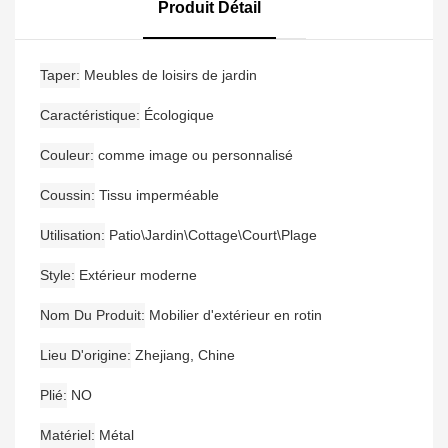
Canapé De Jardin
Moderne En Aluminium
Produit Détail
Étanche En Bois De Teck
Taper
Meubles de loisirs de jardin
Caractéristique
Écologique
Couleur
comme image ou personnalisé
Coussin
Tissu imperméable
Utilisation
Patio\Jardin\Cottage\Court\Plage
Style
Extérieur moderne
Nom Du Produit
Mobilier d'extérieur en rotin
Lieu D'origine
Zhejiang, Chine
Plié
NO
Matériel
Métal