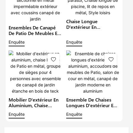
Chaise Longue
D'extérieur En
Ensembles De Canapé
Aluminium, Mobilier De
De Patio De Meubles En
Jardin, Canapé De Patio,
Aluminium De Luxe Avec
Enquête
Enquête
Ensemble Avec Parasol,
Bras En Bois De Teck
Chaise Longue De
Salon Sectionnel En
Piscine, Lit De Repos En
Métal Imperméable
Métal, Style Loisirs
Extérieur Avec Coussins
Canapé De Jardin
Mobilier D'extérieur En
Ensemble De Chaises
Aluminium, Chaise
Longues D'extérieur En
Longue De Patio En
Aluminium, Accoudoirs
Enquête
Enquête
Métal, Groupe De
De Meubles De Patio,
Sièges Pour 4 Personnes
Salon De Cour En Métal,
Avec Ensemble De
Canapé De Jardin