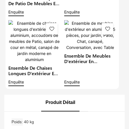
Longue De Patio En
De Patio De Meubles En
Métal, Groupe De
Aluminium De Luxe Avec
Enquête
Enquête
Sièges Pour 4 Personnes
Bras En Bois De Teck
Avec Ensemble De
Salon Sectionnel En
Canapé De Jardin
Métal Imperméable
Étanche En Bois De Teck
Extérieur Avec Coussins
Canapé De Jardin
Ensemble De Meubles
D'extérieur En
Aluminium, 5 Pièces,
Ensemble De Chaises
Pour Jardin, Patio, Chat,
Longues D'extérieur En
Canapé, Conversation,
Aluminium, Accoudoirs
Enquête
Enquête
Avec Table
De Meubles De Patio,
Salon De Cour En Métal,
Canapé De Jardin
Moderne En Aluminium
Produit Détail
Poids
40 kg