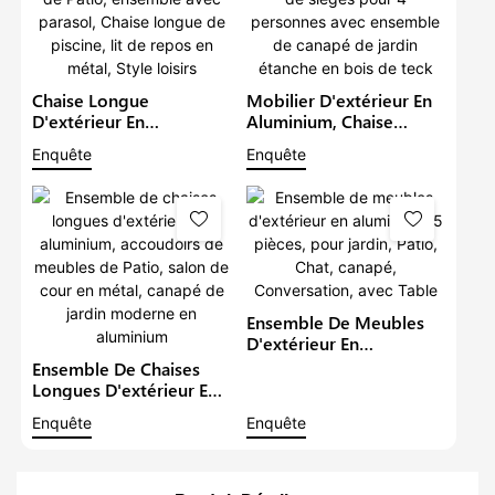
Chaise Longue
Mobilier D'extérieur En
D'extérieur En
Aluminium, Chaise
Aluminium, Mobilier De
Longue De Patio En
Enquête
Enquête
Jardin, Canapé De Patio,
Métal, Groupe De
Ensemble Avec Parasol,
Sièges Pour 4 Personnes
Chaise Longue De
Avec Ensemble De
Piscine, Lit De Repos En
Canapé De Jardin
Métal, Style Loisirs
Étanche En Bois De Teck
Ensemble De Meubles
D'extérieur En
Aluminium, 5 Pièces,
Ensemble De Chaises
Pour Jardin, Patio, Chat,
Longues D'extérieur En
Canapé, Conversation,
Aluminium, Accoudoirs
Enquête
Enquête
Avec Table
De Meubles De Patio,
Salon De Cour En Métal,
Canapé De Jardin
Moderne En Aluminium