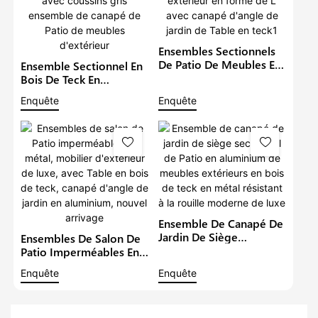
Ensembles Sectionnels
De Patio De Meubles En
Ensemble Sectionnel En
Aluminium De Luxe En
Bois De Teck En
Métal Imperméable À
Aluminium De Meubles
Enquête
Enquête
L'eau Salon Extérieur En
De Jardin Imperméables
Forme De L Avec
En Métal Avec Coussins
Canapé D'angle De
Gris Ensemble De
Jardin De Table En Teck1
Canapé De Patio De
Meubles D'extérieur
Ensemble De Canapé De
Jardin De Siège
Ensembles De Salon De
Sectionnel De Patio En
Patio Imperméables En
Aluminium De Meubles
Métal, Mobilier
Enquête
Enquête
Extérieurs En Bois De
D'extérieur De Luxe,
Teck En Métal Résistant
Avec Table En Bois De
À La Rouille Moderne
Teck, Canapé D'angle De
De Luxe