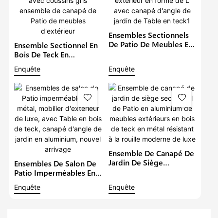
Ensembles Sectionnels
De Patio De Meubles En
Ensemble Sectionnel En
Aluminium De Luxe En
Bois De Teck En
Métal Imperméable À
Aluminium De Meubles
Enquête
Enquête
L'eau Salon Extérieur En
De Jardin Imperméables
Forme De L Avec
En Métal Avec Coussins
Canapé D'angle De
Gris Ensemble De
Jardin De Table En Teck1
Canapé De Patio De
Meubles D'extérieur
Ensemble De Canapé De
Jardin De Siège
Ensembles De Salon De
Sectionnel De Patio En
Patio Imperméables En
Aluminium De Meubles
Métal, Mobilier
Enquête
Enquête
Extérieurs En Bois De
D'extérieur De Luxe,
Teck En Métal Résistant
Avec Table En Bois De
À La Rouille Moderne
Teck, Canapé D'angle De
De Luxe