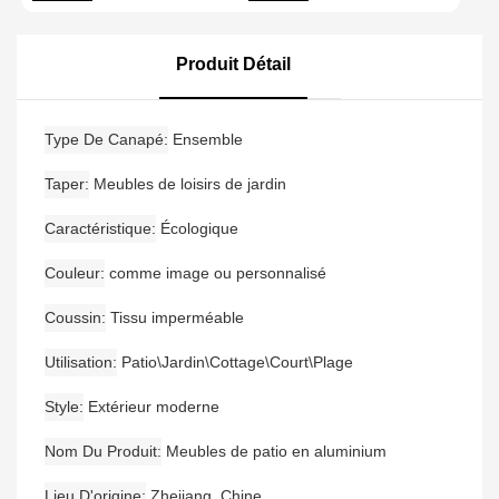
Sièges Pour 4 Personnes
Salon De Cour En Métal,
Avec Ensemble De
Canapé De Jardin
Canapé De Jardin
Moderne En Aluminium
Produit Détail
Étanche En Bois De Teck
Type De Canapé
Ensemble
Taper
Meubles de loisirs de jardin
Caractéristique
Écologique
Couleur
comme image ou personnalisé
Coussin
Tissu imperméable
Utilisation
Patio\Jardin\Cottage\Court\Plage
Style
Extérieur moderne
Nom Du Produit
Meubles de patio en aluminium
Lieu D'origine
Zhejiang, Chine