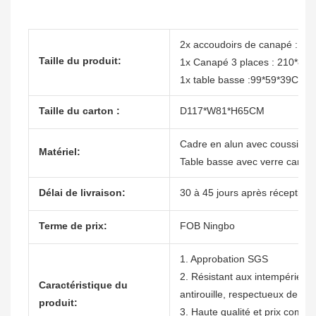
2x accoudoirs de canapé : 70 
Taille du produit:
1x Canapé 3 places : 210*80
1x table basse :99*59*39CM
Taille du carton :
D117*W81*H65CM
Cadre en alun avec coussin T
Matériel:
Table basse avec verre carr
Délai de livraison:
30 à 45 jours après réception 
Terme de prix:
FOB Ningbo
1. Approbation SGS
2. Résistant aux intempéries, n
Caractéristique du
antirouille, respectueux de l'
produit:
3. Haute qualité et prix compéti