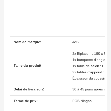
Nom de marque:
JAB
2x Biplace : L 190 x P 9
1x banquette d'angle : L
Taille du produit:
1x table de salon : L 95
2x tables d'appoint : L 
Épaisseur du coussin : 
Délai de livraison:
30 à 45 jours après réce
Terme de prix:
FOB Ningbo