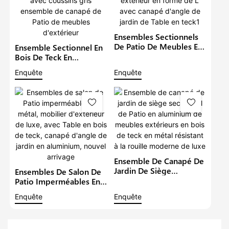
Ensembles Sectionnels
De Patio De Meubles En
Ensemble Sectionnel En
Aluminium De Luxe En
Bois De Teck En
Métal Imperméable À
Aluminium De Meubles
Enquête
Enquête
L'eau Salon Extérieur En
De Jardin Imperméables
Forme De L Avec
En Métal Avec Coussins
Canapé D'angle De
Gris Ensemble De
Jardin De Table En Teck1
Canapé De Patio De
Meubles D'extérieur
Ensemble De Canapé De
Jardin De Siège
Ensembles De Salon De
Sectionnel De Patio En
Patio Imperméables En
Aluminium De Meubles
Métal, Mobilier
Enquête
Enquête
Extérieurs En Bois De
D'extérieur De Luxe,
Teck En Métal Résistant
Avec Table En Bois De
À La Rouille Moderne
Teck, Canapé D'angle De
De Luxe