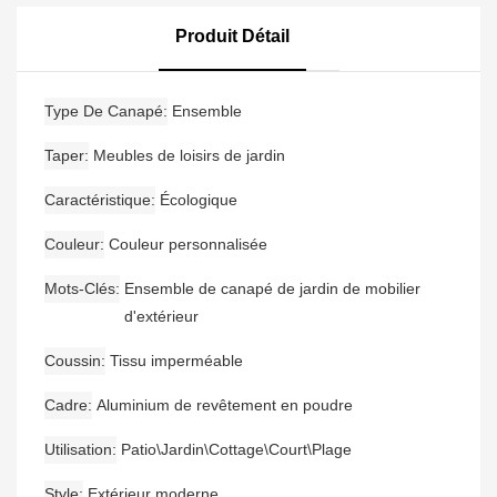
Avec Ensemble De
Canapé De Jardin
Canapé De Jardin
Moderne En Aluminium
Produit Détail
Étanche En Bois De Teck
Type De Canapé
Ensemble
Taper
Meubles de loisirs de jardin
Caractéristique
Écologique
Couleur
Couleur personnalisée
Mots-Clés
Ensemble de canapé de jardin de mobilier
d'extérieur
Coussin
Tissu imperméable
Cadre
Aluminium de revêtement en poudre
Utilisation
Patio\Jardin\Cottage\Court\Plage
Style
Extérieur moderne