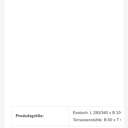
Esstisch: L 280/340 x B 100 x
Produktgröße:
Terrassenstühle: B 60 x T 64