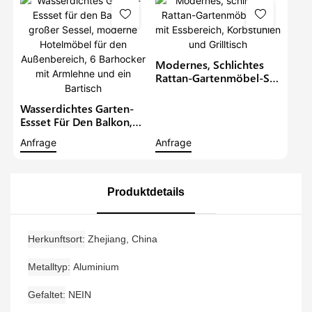
Tisch, Moderner
Restauranttisch Und
Stuhl
Modernes, Schlichtes
Rattan-Gartenmöbel-Set
Mit Essbereich,
Korbstühlen Und
Wasserdichtes Garten-
Grilltisch
Essset Für Den Balkon,
Großer Sessel, Moderne
Anfrage
Anfrage
Hotelmöbel Für Den
Außenbereich, 6
Barhocker Mit Armlehne
Und Ein Bartisch
Produktdetails
Herkunftsort
Zhejiang, China
Metalltyp
Aluminium
Gefaltet
NEIN