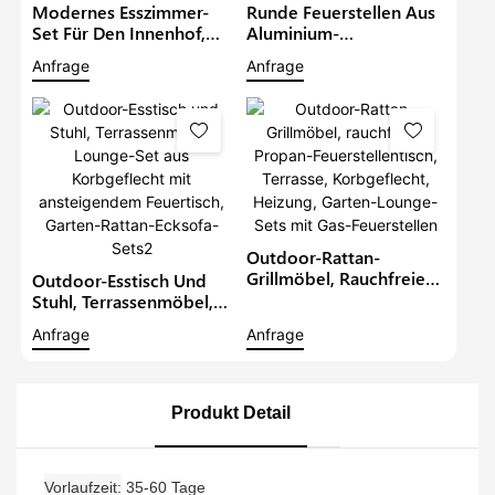
Modernes Esszimmer-
Runde Feuerstellen Aus
Set Für Den Innenhof,
Aluminium-
Rattan-Möbel, Terrasse,
Propangeflecht Für Den
Anfrage
Anfrage
Korbstühle Mit
Außenbereich,
Feuerstellentisch,
Gartenmöbel, Terrasse,
Gartentisch Und Stuhl-
Metall-Rattan-Sofa-Set
Sets
Mit Feuerstellentisch
Outdoor-Rattan-
Grillmöbel, Rauchfreier
Outdoor-Esstisch Und
Propan-
Stuhl, Terrassenmöbel,
Feuerstellentisch,
Lounge-Set Aus
Anfrage
Anfrage
Terrasse, Korbgeflecht,
Korbgeflecht Mit
Heizung, Garten-
Ansteigendem
Lounge-Sets Mit Gas-
Feuertisch, Garten-
Feuerstellen
Rattan-Ecksofa-Sets2
Produkt Detail
Vorlaufzeit
35-60 Tage