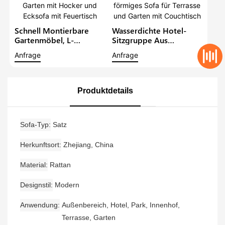
Schnell Montierbare
Wasserdichte Hotel-
Gartenmöbel, L-
Sitzgruppe Aus
Förmiges Sofa-Set Für
Aluminium Für Den
Anfrage
Anfrage
Balkon Und Garten Mit
Außenbereich, L-
Hocker Und Ecksofa Mit
Förmiges Sofa Für
Feuertisch
Terrasse Und Garten Mit
Couchtisch
Produktdetails
Sofa-Typ
Satz
Herkunftsort
Zhejiang, China
Material
Rattan
Designstil
Modern
Anwendung
Außenbereich, Hotel, Park, Innenhof,
Terrasse, Garten