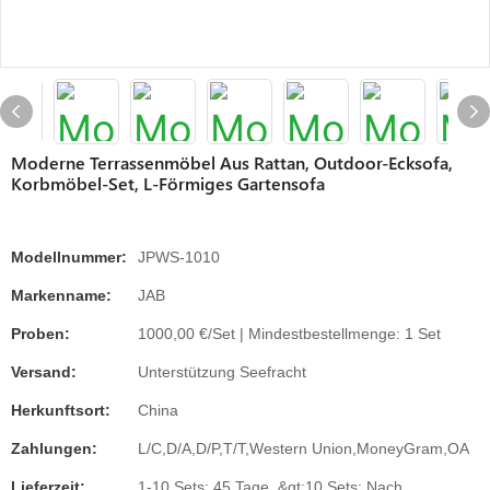
Moderne Terrassenmöbel Aus Rattan, Outdoor-Ecksofa,
Korbmöbel-Set, L-Förmiges Gartensofa
Modellnummer:
JPWS-1010
Markenname:
JAB
Proben:
1000,00 €/Set | Mindestbestellmenge: 1 Set
Versand:
Unterstützung Seefracht
Herkunftsort:
China
Zahlungen:
L/C,D/A,D/P,T/T,Western Union,MoneyGram,OA
Lieferzeit:
1-10 Sets: 45 Tage, &gt;10 Sets: Nach