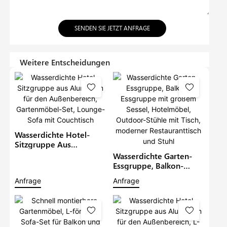
SENDEN SIE JETZT ANFRAGE
Weitere Entscheidungen
Wasserdichte Hotel-
Sitzgruppe Aus
Aluminium Für Den
Wasserdichte Garten-
Außenbereich,
Essgruppe, Balkon-
Gartenmöbel-Set,
Essgruppe Mit Großem
Anfrage
Anfrage
Lounge-Sofa Mit
Sessel, Hotelmöbel,
Couchtisch
Outdoor-Stühle Mit
Tisch, Moderner
Restauranttisch Und
Stuhl