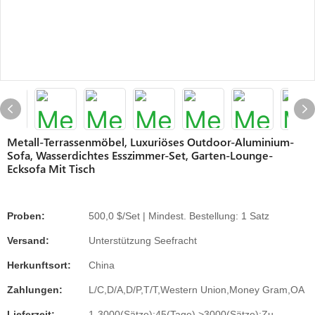
Metall-Terrassenmöbel, Luxuriöses Outdoor-Aluminium-
Sofa, Wasserdichtes Esszimmer-Set, Garten-Lounge-
Ecksofa Mit Tisch
Proben:
500,0 $/Set | Mindest. Bestellung: 1 Satz
Versand:
Unterstützung Seefracht
Herkunftsort:
China
Zahlungen:
L/C,D/A,D/P,T/T,Western Union,Money Gram,OA
Lieferzeit:
1-3000(Sätze):45(Tage),>3000(Sätze):Zu