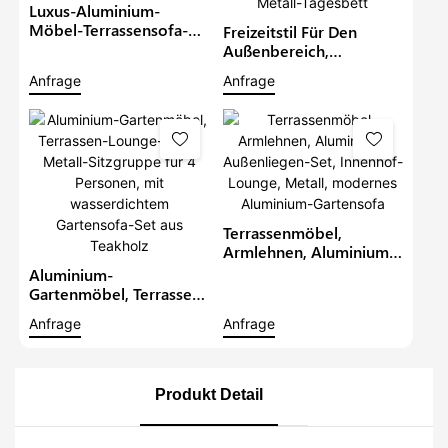
Luxus-Aluminium-
Möbel-Terrassensofa-
Freizeitstil Für Den
Sets Mit Armlehnen Aus
Außenbereich,
Teakholz, Wasserdichtes
Aluminium-
Anfrage
Anfrage
Metall-Sofa Für Den
Chaiselounge,
Außenbereich, Mit
Gartenmöbel,
Kissen, Gartensofa
Terrassensofa-Set Mit
Sonnenschirm,
Poolliege, Metall-
Tagesbett
Terrassenmöbel,
Armlehnen, Aluminium-
Außenliegen-Set,
Aluminium-
Innenhof-Lounge,
Gartenmöbel, Terrassen-
Metall, Modernes
Lounge-Stuhl, Metall-
Anfrage
Anfrage
Aluminium-Gartensofa
Sitzgruppe Für 4
Personen, Mit
Wasserdichtem
Gartensofa-Set Aus
Produkt Detail
Teakholz