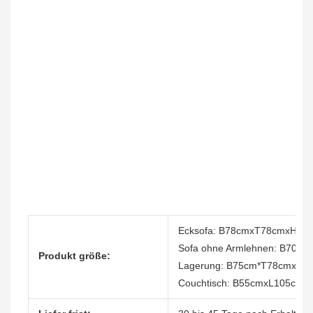
Ecksofa: B78cmxT78cmxH75
Sofa ohne Armlehnen: B70cm
Produkt größe:
Lagerung: B75cm*T78cmxH6
Couchtisch: B55cmxL105cm