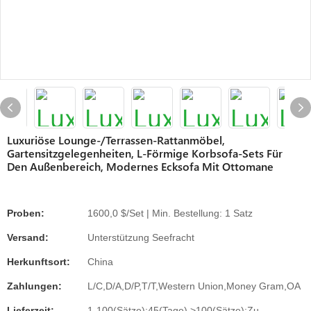
Luxuriöse Lounge-/Terrassen-Rattanmöbel,
Gartensitzgelegenheiten, L-Förmige Korbsofa-Sets Für
Den Außenbereich, Modernes Ecksofa Mit Ottomane
Proben:
1600,0 $/Set | Min. Bestellung: 1 Satz
Versand:
Unterstützung Seefracht
Herkunftsort:
China
Zahlungen:
L/C,D/A,D/P,T/T,Western Union,Money Gram,OA
Lieferzeit:
1-100(Sätze):45(Tage),>100(Sätze):Zu