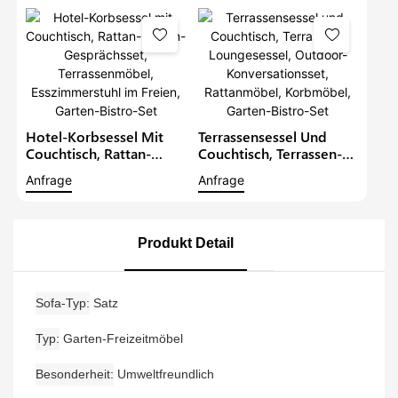
Gesprächs-Gartenmöbel
Rattan-Bistro-Set,
Gartenmöbel,
Korbmöbel, Garten-
Konversationsset
Hotel-Korbsessel Mit
Terrassensessel Und
Couchtisch, Rattan-
Couchtisch, Terrassen-
Balkon-Gesprächsset,
Loungesessel, Outdoor-
Anfrage
Anfrage
Terrassenmöbel,
Konversationsset,
Esszimmerstuhl Im
Rattanmöbel,
Freien, Garten-Bistro-
Korbmöbel, Garten-
Set
Bistro-Set
Produkt Detail
Sofa-Typ
Satz
Typ
Garten-Freizeitmöbel
Besonderheit
Umweltfreundlich