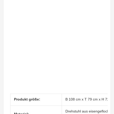
Produkt größe:
B 108 cm x T 79 cm x H 72 c
Drehstuhl aus eisengeflocht