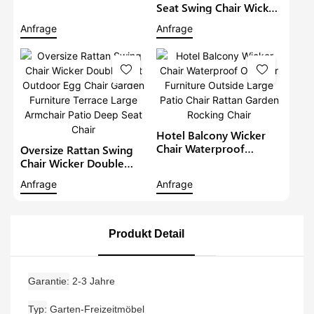
Chair Patio Chair Terrace
Seat Swing Chair Wicker
Large Armchair Rope
Outdoor Egg Chair
Anfrage
Anfrage
Garden Chair With
Garden Furniture Terrace
Ottoman
Large Armchair Patio
Deep Seat Chair
Hotel Balcony Wicker
Chair Waterproof
Oversize Rattan Swing
Outdoor Furniture
Chair Wicker Double
Outside Large Patio
Seat Outdoor Egg Chair
Anfrage
Anfrage
Chair Rattan Garden
Garden Furniture Terrace
Rocking Chair
Large Armchair Patio
Deep Seat Chair
Produkt Detail
Garantie
2-3 Jahre
Typ
Garten-Freizeitmöbel