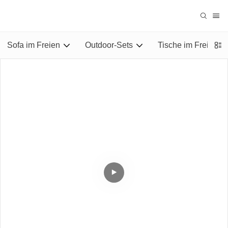
Sofa im Freien
Outdoor-Sets
Tische im Freien