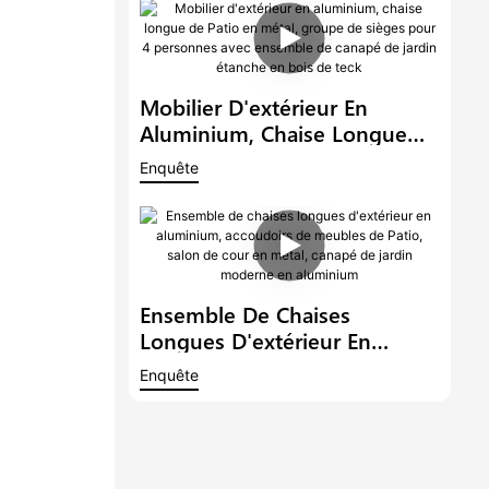
Chaise Longue De Piscine, Lit
De Repos En Métal, Style
Loisirs
Mobilier D'extérieur En
Aluminium, Chaise Longue
De Patio En Métal, Groupe De
Enquête
Sièges Pour 4 Personnes Avec
Ensemble De Canapé De
Jardin Étanche En Bois De
Teck
Ensemble De Chaises
Longues D'extérieur En
Aluminium, Accoudoirs De
Enquête
Meubles De Patio, Salon De
Cour En Métal, Canapé De
Jardin Moderne En
Aluminium