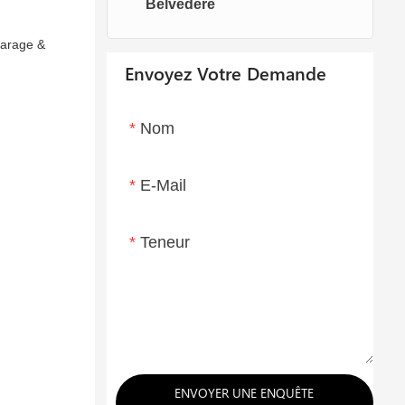
Belvédère
Chaises oeufs
Chaise longue
Garage &
Envoyez Votre Demande
Nom
E-Mail
Teneur
ENVOYER UNE ENQUÊTE