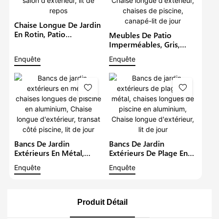
Chaise Longue De Jardin
En Rotin, Patio
Meubles De Patio
Commercial,
Imperméables, Gris,
Imperméable, Transat
Salon De Plage,
Enquête
Enquête
De Jardin, En Osier
Ensemble De Chaise
Métallique, Salon
Longue De Luxe, Chaise
D'extérieur, Lit De Repos
Longue D'extérieur,
Chaises De Piscine,
Canapé-Lit De Jour
Bancs De Jardin
Bancs De Jardin
Extérieurs En Métal,
Extérieurs De Plage En
Chaises Longues De
Métal, Chaises Longues
Enquête
Enquête
Piscine En Aluminium,
De Piscine En
Chaise Longue
Aluminium, Chaise
D'extérieur, Transat Côté
Longue D'extérieur, Lit
Piscine, Lit De Jour
De Jour
Produit Détail