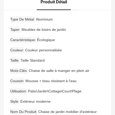
Canapé De Jardin
Moderne En Aluminium
Produit Détail
Étanche En Bois De Teck
Type De Métal
Aluminium
Taper
Meubles de loisirs de jardin
Caractéristique
Écologique
Couleur
Couleur personnalisée
Taille
Taille Standard
Mots-Clés
Chaise de salle à manger en plein air
Coussin
Mousse + tissu résistant à l'eau
Utilisation
Patio\Jardin\Cottage\Court\Plage
Style
Extérieur moderne
Nom Du Produit
Chaise de jardin mobilier d'extérieur