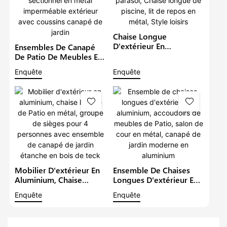
Chaise Longue
D'extérieur En
Ensembles De Canapé
Aluminium, Mobilier De
De Patio De Meubles En
Jardin, Canapé De Patio,
Aluminium De Luxe Avec
Enquête
Enquête
Ensemble Avec Parasol,
Bras En Bois De Teck
Chaise Longue De
Salon Sectionnel En
Piscine, Lit De Repos En
Métal Imperméable
Métal, Style Loisirs
Extérieur Avec Coussins
Canapé De Jardin
Mobilier D'extérieur En
Ensemble De Chaises
Aluminium, Chaise
Longues D'extérieur En
Longue De Patio En
Aluminium, Accoudoirs
Enquête
Enquête
Métal, Groupe De
De Meubles De Patio,
Sièges Pour 4 Personnes
Salon De Cour En Métal,
Avec Ensemble De
Canapé De Jardin