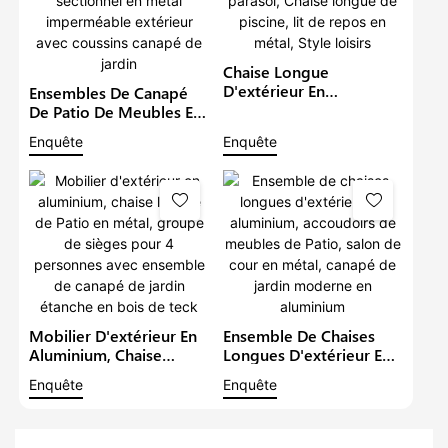
Chaise Longue
D'extérieur En
Ensembles De Canapé
Aluminium, Mobilier De
De Patio De Meubles En
Jardin, Canapé De Patio,
Aluminium De Luxe Avec
Enquête
Enquête
Ensemble Avec Parasol,
Bras En Bois De Teck
Chaise Longue De
Salon Sectionnel En
Piscine, Lit De Repos En
Métal Imperméable
Métal, Style Loisirs
Extérieur Avec Coussins
Canapé De Jardin
Mobilier D'extérieur En
Ensemble De Chaises
Aluminium, Chaise
Longues D'extérieur En
Longue De Patio En
Aluminium, Accoudoirs
Enquête
Enquête
Métal, Groupe De
De Meubles De Patio,
Sièges Pour 4 Personnes
Salon De Cour En Métal,
Avec Ensemble De
Canapé De Jardin