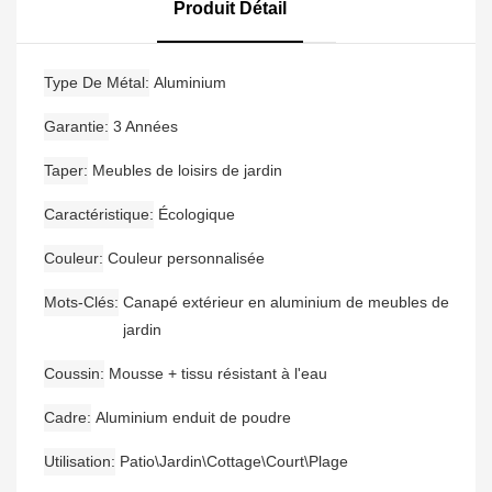
Canapé De Jardin
Moderne En Aluminium
Produit Détail
Étanche En Bois De Teck
Type De Métal
Aluminium
Garantie
3 Années
Taper
Meubles de loisirs de jardin
Caractéristique
Écologique
Couleur
Couleur personnalisée
Mots-Clés
Canapé extérieur en aluminium de meubles de
jardin
Coussin
Mousse + tissu résistant à l'eau
Cadre
Aluminium enduit de poudre
Utilisation
Patio\Jardin\Cottage\Court\Plage